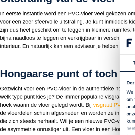
In eerste instantie werd een PVC-vloer veel gekozen om 
voor een zeer sfeervolle uitstraling. Je kunt inmiddels k
zijn dus heel geschikt om te leggen in kleinere ruimtes
bijna naadloos te leggen en verkrijgbaar in verschillend
interieur. En natuurlijk kan een adviseur je helpen bij h
Hongaarse punt of toch vi
Dez
Gezwicht voor een PVC-vloer in de authentieke houtlook
We 
welk type punt kies je? De immer populaire visgraat of t
om 
hoek waarin de vloer gelegd wordt. Bij
visgraat PVC
word
ana
de vloerdelen schuin afgesneden en worden ze in een h
onz
die zich steeds herhaalt. Wil je een nieuwe PVC-vloer l
kun
hee
de asymmetrie onrustiger uit. Een vloer in een Hongaars