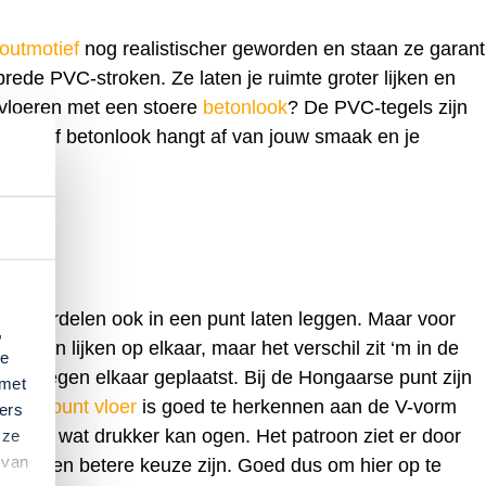
outmotief
nog realistischer geworden en staan ze garant
brede PVC-stroken. Ze laten je ruimte groter lijken en
 vloeren met een stoere
betonlook
? De PVC-tegels zijn
 hout- of betonlook hangt af van jouw smaak en je
e vloerdelen ook in een punt laten leggen. Maar voor
,
oeren lijken op elkaar, maar het verschil zit ‘m in de
te
den tegen elkaar geplaatst. Bij de Hongaarse punt zijn
 met
arse punt vloer
is goed te herkennen aan de V-vorm
ers
at hier wat drukker kan ogen. Het patroon ziet er door
 ze
 van
aarom een betere keuze zijn. Goed dus om hier op te