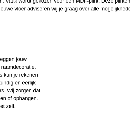
n. Vaak wordt gekozen voor een MDF-plint. Deze plinten z
 nieuwe vloer adviseren wij je graag over alle mogelijkhe
leggen jouw
e raamdecoratie.
ns kun je rekenen
undig en eerlijk
rs. Wij zorgen dat
ggen of ophangen.
t zelf.