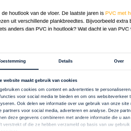
de houtlook van de vloer. De laatste jaren is
PVC met h
iezen uit verschillende plankbreedtes. Bijvoorbeeld extra 
. Iets anders dan PVC in houtlook? Wat dacht je van PVC
e natuurlijke kleuren. Of je kiest voor een PVC-vloer met
et maken van de juiste keuze.
Toestemming
Details
Over
sgraat?
e website maakt gebruik van cookies
? Dan kun je kiezen voor rechte planken, maar je kunt d
gebruiken cookies om content en advertenties te personaliseren
och de Hongaarse punt, die steeds gewilder wordt. Deze vl
functies voor social media te bieden en om ons websiteverkeer 
en de vloerdelen telkens haaks, in een hoek van 90 gra
lyseren. Ook delen we informatie over uw gebruik van onze site
oek van 45 of 60 graden tegen elkaar gelegd. Een
Honga
e partners voor social media, adverteren en analyse. Deze partn
aten leggen in een grotere ruimte? Bedenk dan dat visgra
nen deze gegevens combineren met andere informatie die u aan
ft verstrekt of die ze hebben verzameld op basis van uw gebruik
e punt oogt in grote ruimtes juist wat rustiger en kan d