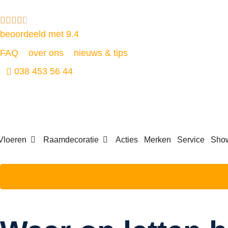





beoordeeld met 9.4
FAQ
over ons
nieuws & tips
038 453 56 44
Vloeren
Raamdecoratie
Acties
Merken
Service
Sho