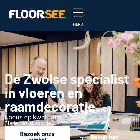
Dé Zwolse specialist
in vloeren en
raamdecoratie
Focus op kwaliteit
Zie je het al voor je?
Bezoek onze
Bekijk het