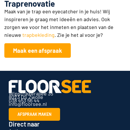
Traprenovatie
Maak van je trap een eyecatcher in je huis! Wij
inspireren je graag met ideeën en advies. Ook
zorgen we voor het inmeten en plaatsen van de
nieuwe
trapbekleding
. Zie je het al voor je?
Maak een afspraak
Wipstrikkerallee 35
8023 DS Zwolle
038 453 56 44
info@floorsee.nl
AFSPRAAK MAKEN
Direct naar