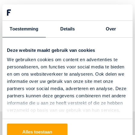
PVC
Toestemming
Details
Over
Deze website maakt gebruik van cookies
We gebruiken cookies om content en advertenties te
personaliseren, om functies voor social media te bieden
2
Vanaf € 59,95 per m
en om ons websiteverkeer te analyseren. Ook delen we
informatie over uw gebruik van onze site met onze
partners voor social media, adverteren en analyse. Deze
partners kunnen deze gegevens combineren met andere
Bekijk alle acties
informatie die u aan ze heeft verstrekt of die ze hebben
verzameld op basis van uw gebruik van hun services.
Over Floorsee
Alles toestaan