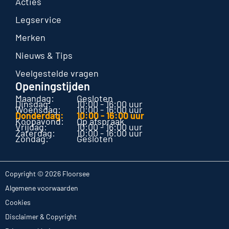
Acties
Legservice
Merken
Nieuws & Tips
Veelgestelde vragen
Openingstijden
Maandag:
Gesloten
Dinsdag:
10:00 - 16:00 uur
Woensdag:
10:00 - 16:00 uur
Donderdag:
10:00 - 16:00 uur
Koopavond:
Op afspraak
Vrijdag:
10:00 - 16:00 uur
Zaterdag:
10:00 - 16:00 uur
Zondag:
Gesloten
Copyright © 2026 Floorsee
Algemene voorwaarden
Cookies
Disclaimer & Copyright