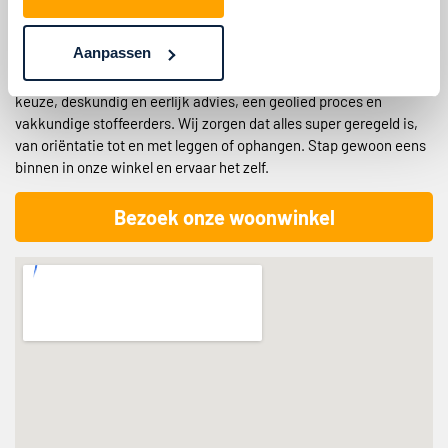
Welkom in onze Floorsee woonwinkel in Zwolle. Wij leggen jouw
perfecte vloer en laten jouw ramen ‘shinen’ met onze
Aanpassen
raamdecoratie. Wat je woonsituatie, interieur en budget ook is,
bij ons kun je rekenen op: topkwaliteit producten, veel en ruime
keuze, deskundig en eerlijk advies, een geolied proces en
vakkundige stoffeerders. Wij zorgen dat alles super geregeld is,
van oriëntatie tot en met leggen of ophangen. Stap gewoon eens
binnen in onze winkel en ervaar het zelf.
Bezoek onze woonwinkel