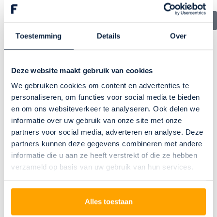
Bekijk alle acties
Toestemming
Details
Over
Ga voor gordijnen met
Deze website maakt gebruik van cookies
waveplooi naar Floorsee
We gebruiken cookies om content en advertenties te
personaliseren, om functies voor social media te bieden
Verliefd geworden op de perfecte vorm van
en om ons websiteverkeer te analyseren. Ook delen we
wavegordijnen? Welkom in onze Floorsee woonwinkel in
informatie over uw gebruik van onze site met onze
Zwolle. Wij zijn dé Zwolse specialist in vloeren en
partners voor social media, adverteren en analyse. Deze
raamdecoratie. Wat je woonsituatie, interieur en budget
partners kunnen deze gegevens combineren met andere
ook is, bij ons kun je rekenen op: topkwaliteit
informatie die u aan ze heeft verstrekt of die ze hebben
producten, veel en ruime keuze, deskundig en eerlijk
verzameld op basis van uw gebruik van hun services.
advies, een geolied proces en vakkundige stoffeerders.
Wij zorgen dat alles super geregeld is, van oriëntatie en
inmeten tot en met leggen of ophangen. Stap gewoon
Alles toestaan
eens binnen in onze winkel en ervaar het zelf.