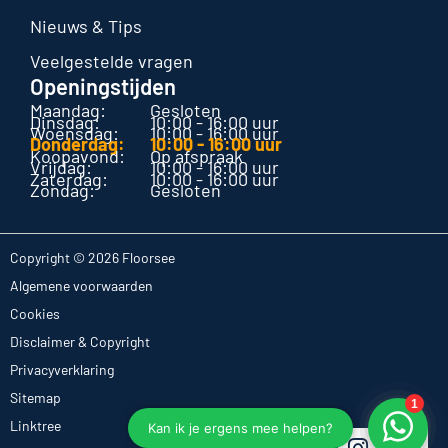
Nieuws & Tips
Veelgestelde vragen
Openingstijden
Maandag:
Gesloten
Dinsdag:
10:00 - 16:00 uur
Woensdag:
10:00 - 16:00 uur
Donderdag:
10:00 - 16:00 uur
Koopavond:
Op afspraak
Vrijdag:
10:00 - 16:00 uur
Zaterdag:
10:00 - 16:00 uur
Zondag:
Gesloten
Copyright © 2026 Floorsee
Algemene voorwaarden
Cookies
Disclaimer & Copyright
Privacyverklaring
Sitemap
Linktree