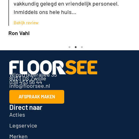
vakkundig gelegd en vriendelijk personeel.
Inmiddels ons hele huis...
Bekijk review
Ron Vahl
Wipstrikkerallee 35
8023 DS Zwolle
038 453 56 44
info@floorsee.nl
AFSPRAAK MAKEN
Direct naar
Acties
Legservice
Merken