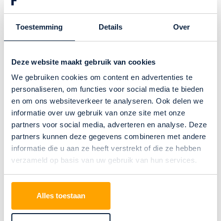
krijgt rustig de tijd om de producten in onze
winkel te bekijken en vindt bij ons alleen
Toestemming
Details
Over
topkwaliteit. Verder begint advies bij ons altijd
met het stellen van de juiste vragen. Hierdoor
Deze website maakt gebruik van cookies
wordt duidelijk met welke woonomstandigheden
we rekening moeten houden en welke sfeer,
We gebruiken cookies om content en advertenties te
materialen, kleuren en dessins passen bij jouw
personaliseren, om functies voor social media te bieden
en om ons websiteverkeer te analyseren. Ook delen we
interieur en binnen jouw budget.
informatie over uw gebruik van onze site met onze
partners voor social media, adverteren en analyse. Deze
Kennis van zaken
partners kunnen deze gegevens combineren met andere
informatie die u aan ze heeft verstrekt of die ze hebben
Bij het kiezen van de juiste vloer of
verzameld op basis van uw gebruik van hun services.
raamdecoratie komt veel kijken. Behalve
productkennis, interieurkennis en kennis van
Alles toestaan
ontwikkelingen in de markt is er voor een goed
advies ook veel technische kennis nodig. We