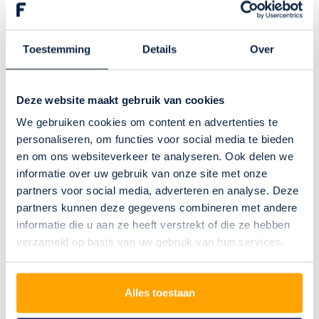
Kom naar de showroom
Trotse dealer van
Toestemming
Details
Over
Deze website maakt gebruik van cookies
We gebruiken cookies om content en advertenties te
personaliseren, om functies voor social media te bieden
en om ons websiteverkeer te analyseren. Ook delen we
informatie over uw gebruik van onze site met onze
partners voor social media, adverteren en analyse. Deze
Elektrische raamdecoratie
partners kunnen deze gegevens combineren met andere
van Floor
see
in beeld
informatie die u aan ze heeft verstrekt of die ze hebben
verzameld op basis van uw gebruik van hun services.
Meer inspiratie
Alles toestaan