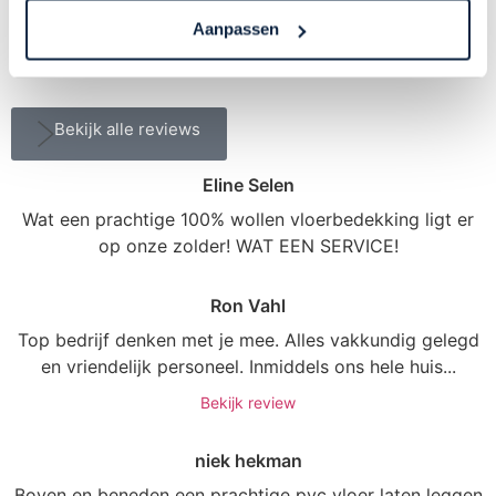
Klanten beoordelen ons met
een 9,4
Aanpassen





Bekijk alle reviews
Eline Selen
Wat een prachtige 100% wollen vloerbedekking ligt er
op onze zolder! WAT EEN SERVICE!
Ron Vahl
Top bedrijf denken met je mee. Alles vakkundig gelegd
en vriendelijk personeel. Inmiddels ons hele huis...
Bekijk review
niek hekman
Boven en beneden een prachtige pvc vloer laten leggen