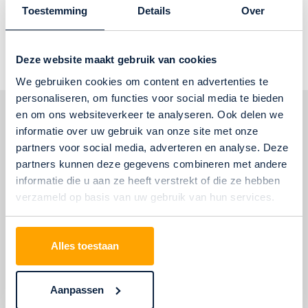
Toestemming
Details
Over
De reinigingsproducten van James zijn bij ons verkrijgbaar!
Deze website maakt gebruik van cookies
Terug naar overzicht
We gebruiken cookies om content en advertenties te
personaliseren, om functies voor social media te bieden
en om ons websiteverkeer te analyseren. Ook delen we
informatie over uw gebruik van onze site met onze
Over Floorsee
partners voor social media, adverteren en analyse. Deze
partners kunnen deze gegevens combineren met andere
Welkom in onze Floorsee woonwinkel in Zwolle. Wij leggen jouw
informatie die u aan ze heeft verstrekt of die ze hebben
perfecte vloer en laten jouw ramen ‘shinen’ met onze
verzameld op basis van uw gebruik van hun services.
raamdecoratie. Wat je woonsituatie, interieur en budget ook is,
bij ons kun je rekenen op: topkwaliteit producten, veel en ruime
keuze, deskundig en eerlijk advies, een geolied proces en
Alles toestaan
vakkundige stoffeerders. Wij zorgen dat alles super geregeld is,
van oriëntatie tot en met leggen of ophangen. Stap gewoon eens
binnen in onze winkel en ervaar het zelf.
Aanpassen