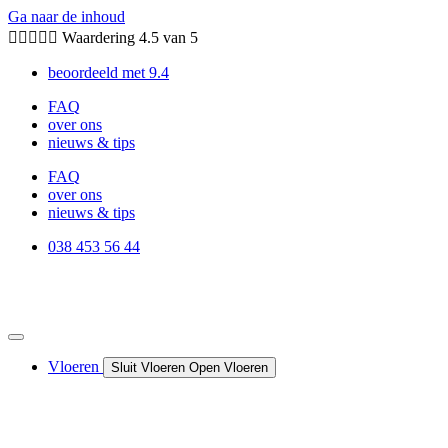
Ga naar de inhoud





Waardering 4.5 van 5
beoordeeld met 9.4
FAQ
over ons
nieuws & tips
FAQ
over ons
nieuws & tips
038 453 56 44
Vloeren
Sluit Vloeren
Open Vloeren