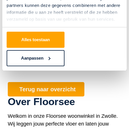
Met een loper van het merk Desso uit de
partners kunnen deze gegevens combineren met andere
collectie Desso & Ex
informatie die u aan ze heeft verstrekt of die ze hebben
verzameld op basis van uw gebruik van hun services.
Alles toestaan
Traprenovatie in Dalfsen
Met tapijt van Tarkett uit de collectie
Aanpassen
Parade Studio 396
Terug naar overzicht
Over Floorsee
Welkom in onze Floorsee woonwinkel in Zwolle.
Wij leggen jouw perfecte vloer en laten jouw