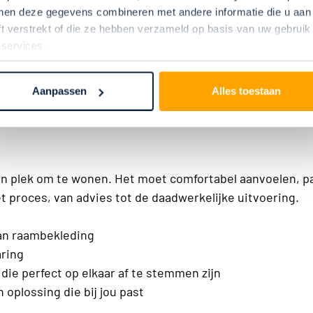
ling in combinatie met zachte stoffen zoals velours gord
nen deze gegevens combineren met andere informatie die u aan
 karakter in combinatie met houten jaloezieën of een wol
ft verstrekt of die ze hebben verzameld op basis van uw gebruik
 en glas, kan baat hebben bij stoffen raambekleding om 
 services.
Aanpassen
Alles toestaan
n plek om te wonen. Het moet comfortabel aanvoelen, passe
et proces, van advies tot de daadwerkelijke uitvoering.
van raambekleding
ring
ie perfect op elkaar af te stemmen zijn
oplossing die bij jou past