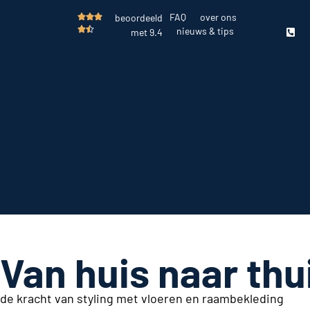
FAQ
over ons
beoordeeld





nieuws & tips
met 9.4
Van huis naar thu
de kracht van styling met vloeren en raambekleding