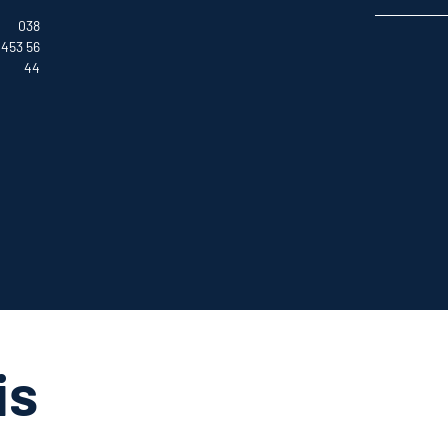
038
453 56
44
is