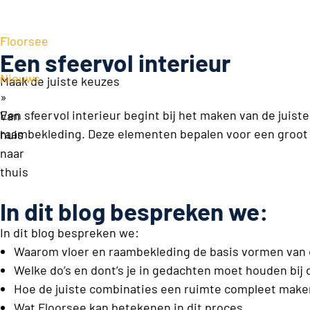
Floorsee
Een sfeervol interieur
»
Nieuws
Maak de juiste keuzes
»
Een sfeervol interieur begint bij het maken van de juist
Van
raambekleding. Deze elementen bepalen voor een groot d
huis
naar
thuis
In dit blog bespreken we:
In dit blog bespreken we:
Waarom vloer en raambekleding de basis vormen van 
Welke do’s en dont’s je in gedachten moet houden bij d
Hoe de juiste combinaties een ruimte compleet make
Wat Floorsee kan betekenen in dit proces