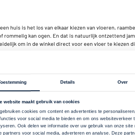
een huis is het los van elkaar kiezen van vloeren, raamb
 of rommelig kan ogen. En dat is natuurlijk ontzettend ja
idelijk om in de winkel direct voor een vloer te kiezen 
 dezelfde kleur of materiaal maakt een ruimte vlak en we
r is, kan over een paar jaar verouderd ogen. Kies voor t
Toestemming
Details
Over
e website maakt gebruik van cookies
xtuur
gebruiken cookies om content en advertenties te personaliseren
functies voor social media te bieden en om ons websiteverkeer 
et dat je extreme kleuren moet combineren, maar wel dat
lyseren. Ook delen we informatie over uw gebruik van onze site
e partners voor social media, adverteren en analyse. Deze partn