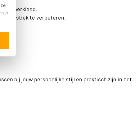
ijnen.
 ze
len vloerkleed.
 van
de akoestiek te verbeteren.
n bij jouw persoonlijke stijl en praktisch zijn in het