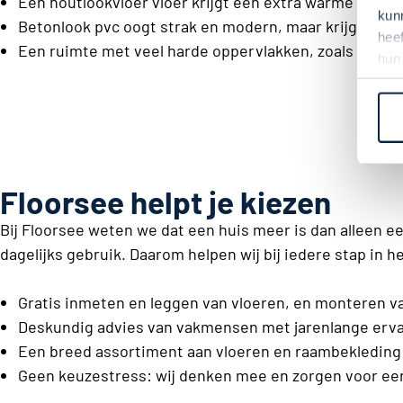
Een houtlookvloer vloer krijgt een extra warme uitstra
kun
Betonlook pvc oogt strak en modern, maar krijgt meer
hee
Een ruimte met veel harde oppervlakken, zoals tegels
hun
Floorsee helpt je kiezen
Bij Floorsee weten we dat een huis meer is dan alleen ee
dagelijks gebruik. Daarom helpen wij bij iedere stap in h
Gratis inmeten en leggen van vloeren, en monteren 
Deskundig advies van vakmensen met jarenlange erva
Een breed assortiment aan vloeren en raambekleding d
Geen keuzestress: wij denken mee en zorgen voor een 